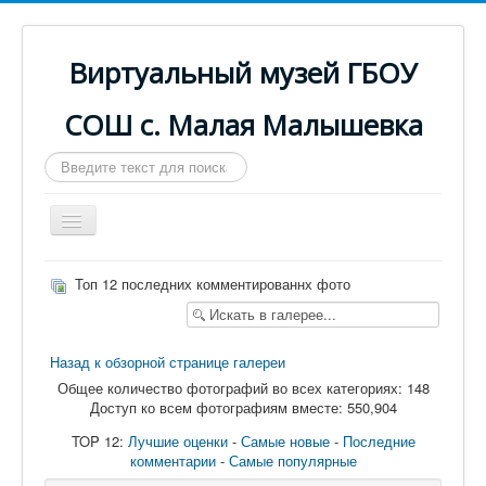
Виртуальный музей ГБОУ
СОШ с. Малая Малышевка
Искать...
Включить/
выключить
навигацию
Главная
Топ 12 последних комментированнх фото
Паспорт музея
Музейная экспозиция
Назад к обзорной странице галереи
Выпуски
Общее количество фотографий во всех категориях: 148
Доступ ко всем фотографиям вместе: 550,904
Из истории школы
TOP 12:
Лучшие оценки
-
Самые новые
-
Последние
О виртуальном музее
комментарии
-
Самые популярные