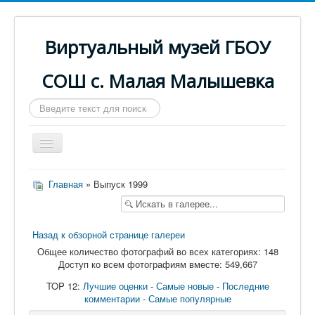
Виртуальный музей ГБОУ
СОШ с. Малая Малышевка
Искать...
Включить/
выключить
навигацию
Главная
Главная
» Выпуск 1999
Паспорт музея
Музейная экспозиция
Назад к обзорной странице галереи
Выпуски
Общее количество фотографий во всех категориях: 148
Доступ ко всем фотографиям вместе: 549,667
Из истории школы
TOP 12:
Лучшие оценки
-
Самые новые
-
Последние
О виртуальном музее
комментарии
-
Самые популярные