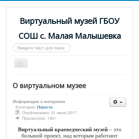
Виртуальный музей ГБОУ
СОШ с. Малая Малышевка
Искать...
Включить/
выключить
навигацию
Главная
О виртуальном музее
Паспорт музея
Музейная экспозиция
Информация о материале
Категория:
Новости
Выпуски
Опубликовано: 21 июня 2017
Просмотров: 1401
Из истории школы
Виртуальный краеведческий музей
– это
О виртуальном музее
большой проект, над которым работают