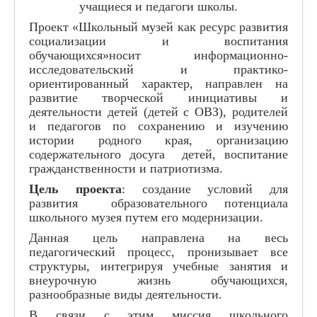
Знаменитые люди
учащиеся и педагоги школы.
Проект «Школьный музей как ресурс развития
социализации и воспитания
обучающихся»носит информационно-
исследовательский и практико-
Государственное бюджетное общеобра
ориентированный характер, направлен на
Самарской области средняя общеобраз
развитие творческой инициативы и
с.Малая Малышевка муниципального 
деятельности детей (детей с ОВЗ), родителей
Самарской области
и педагогов по сохранению и изучению
истории родного края, организацию
содержательного досуга детей, воспитание
гражданственности и патриотизма.
Цель проекта
: создание условий для
развития образовательного потенциала
школьного музея путем его модернизации.
Данная цель направлена на весь
педагогический процесс, пронизывает все
структуры, интегрируя учебные занятия и
внеурочную жизнь обучающихся,
разнообразные виды деятельности.
В связи с этим миссия школьного