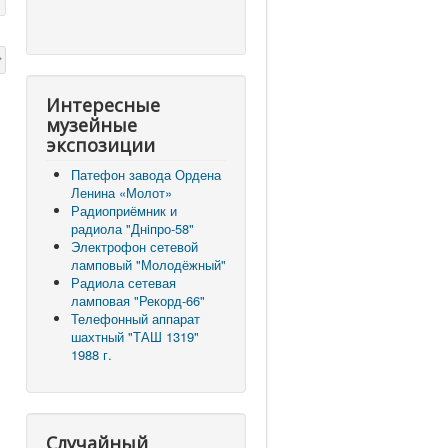
Интересные
музейные
экспозиции
Патефон завода Ордена
Ленина «Молот»
Радиоприёмник и
радиола "Днiпро-58"
Электрофон сетевой
ламповый "Молодёжный"
Радиола сетевая
ламповая "Рекорд-66"
Телефонный аппарат
шахтный "ТАШ 1319"
1988 г.
Случайный