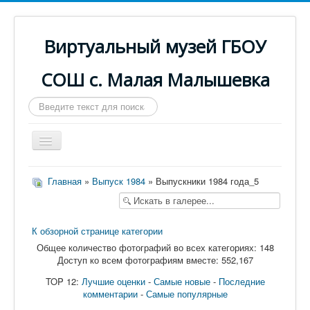
Виртуальный музей ГБОУ
СОШ с. Малая Малышевка
Искать...
Включить/
выключить
навигацию
Главная
Главная
»
Выпуск 1984
» Выпускники 1984 года_5
Паспорт музея
Музейная экспозиция
К обзорной странице категории
Выпуски
Общее количество фотографий во всех категориях: 148
Доступ ко всем фотографиям вместе: 552,167
Из истории школы
TOP 12:
Лучшие оценки
-
Самые новые
-
Последние
О виртуальном музее
комментарии
-
Самые популярные